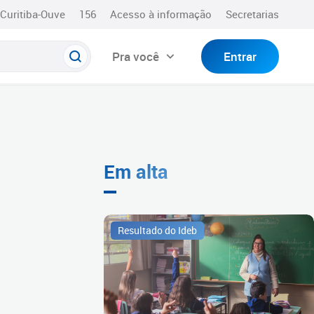
Curitiba-Ouve
156
Acesso à informação
Secretarias
Pra você
Entrar
Em alta
Resultado do Ideb