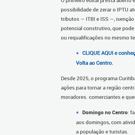
O primeiro edital já está aberto
possibilidade de zerar o IPTU 
tributos — ITBI e ISS —, isençã
potencial construtivo, que po
ou requalificações no mesmo te
CLIQUE AQUI e conheça
Volta ao Centro.
Desde 2025, o programa Curitib
ações para tornar a região centr
moradores. comerciantes e quem
Domingo no Centro
: f
aos domingos, com ativid
a população e turistas.