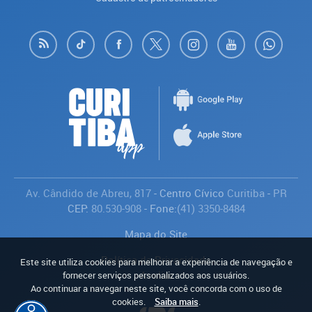
Av. Cândido de Abreu, 817
- Centro Cívico
Curitiba
-
PR
CEP:
80.530-908
- Fone:
(41) 3350-8484
Mapa do Site
Política de Privacidade
Este site utiliza cookies para melhorar a experiência de navegação e
Avaliar
fornecer serviços personalizados aos usuários.
Ao continuar a navegar neste site, você concorda com o uso de
cookies.
Saiba mais
.