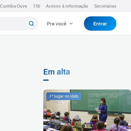
Curitiba-Ouve
156
Acesso à informação
Secretarias
Pra você
Entrar
Em alta
1º lugar no Ideb