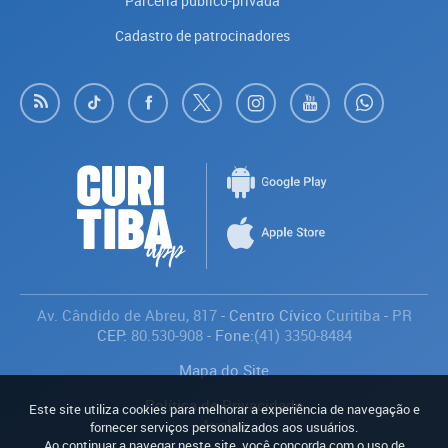
Parceria público-privada
Cadastro de patrocinadores
Av. Cândido de Abreu, 817
- Centro Cívico
Curitiba
-
PR
CEP:
80.530-908
- Fone:
(41) 3350-8484
Mapa do Site
Política de Privacidade
Este site utiliza cookies para melhorar a experiência de navegação e
Avaliar
fornecer serviços personalizados aos usuários.
Ao continuar a navegar neste site, você concorda com o uso de