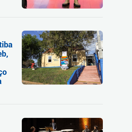
tiba
eb,
ço
a