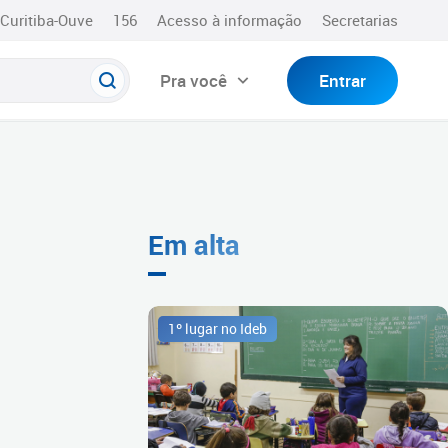
Curitiba-Ouve
156
Acesso à informação
Secretarias
Pra você
Entrar
Em alta
1º lugar no Ideb