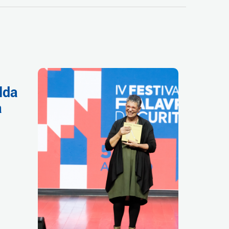
lda
a