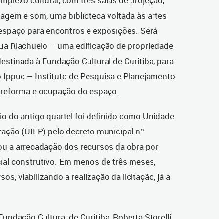
plexo cultural, com três salas de projeção,
magem e som, uma biblioteca voltada às artes
e espaço para encontros e exposições. Será
Rua Riachuelo – uma edificação de propriedade
destinada à Fundação Cultural de Curitiba, para
 Ippuc – Instituto de Pesquisa e Planejamento
e reforma e ocupação do espaço.
io do antigo quartel foi definido como Unidade
vação (UIEP) pelo decreto municipal nº
ou a arrecadação dos recursos da obra por
cial construtivo. Em menos de três meses,
s, viabilizando a realização da licitação, já a
ndação Cultural de Curitiba, Roberta Storelli,