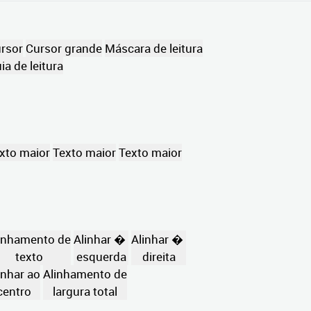
rsor
Cursor grande
Máscara de leitura
ia de leitura
xto maior
Texto maior
Texto maior
inhamento de
Alinhar �
Alinhar �
texto
esquerda
direita
inhar ao
Alinhamento de
centro
largura total