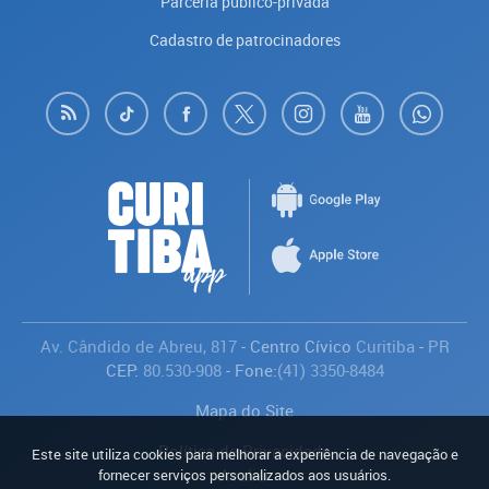
Parceria público-privada
Cadastro de patrocinadores
Av. Cândido de Abreu, 817
- Centro Cívico
Curitiba
-
PR
CEP:
80.530-908
- Fone:
(41) 3350-8484
Mapa do Site
Política de Privacidade
Este site utiliza cookies para melhorar a experiência de navegação e
Avaliar
fornecer serviços personalizados aos usuários.