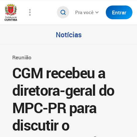
Entrar
Pra você
Notícias
Reunião
CGM recebeu a
diretora-geral do
MPC-PR para
discutir o