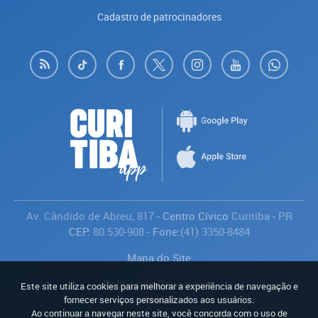
Cadastro de patrocinadores
Av. Cândido de Abreu, 817
- Centro Cívico
Curitiba
-
PR
CEP:
80.530-908
- Fone:
(41) 3350-8484
Mapa do Site
Política de Privacidade
Este site utiliza cookies para melhorar a experiência de navegação e
Avaliar
fornecer serviços personalizados aos usuários.
Ao continuar a navegar neste site, você concorda com o uso de