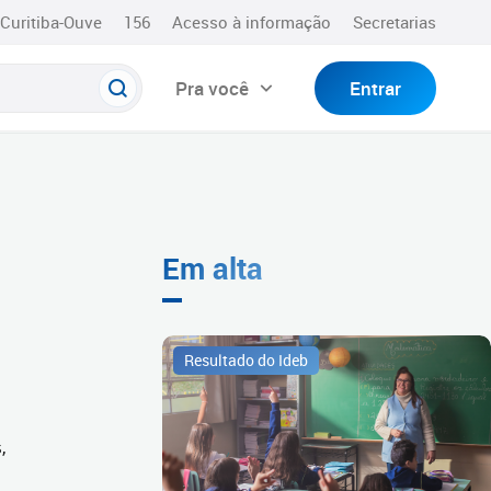
Curitiba-Ouve
156
Acesso à informação
Secretarias
Pra você
Entrar
Em alta
Resultado do Ideb
,