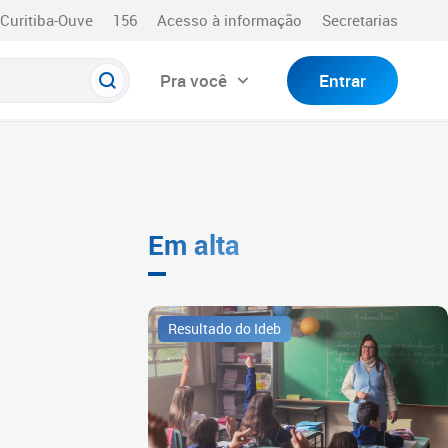
Curitiba-Ouve
156
Acesso à informação
Secretarias
Pra você
Entrar
Em alta
Resultado do Ideb