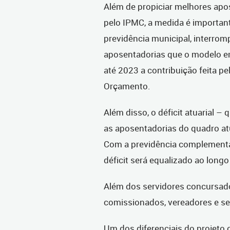
Além de propiciar melhores apo
pelo IPMC, a medida é important
previdência municipal, interro
aposentadorias que o modelo em
até 2023 a contribuição feita pe
Orçamento.
Além disso, o déficit atuarial – 
as aposentadorias do quadro atu
Com a previdência complementa
déficit será equalizado ao long
Além dos servidores concursados
comissionados, vereadores e se
Um dos diferenciais do projeto c