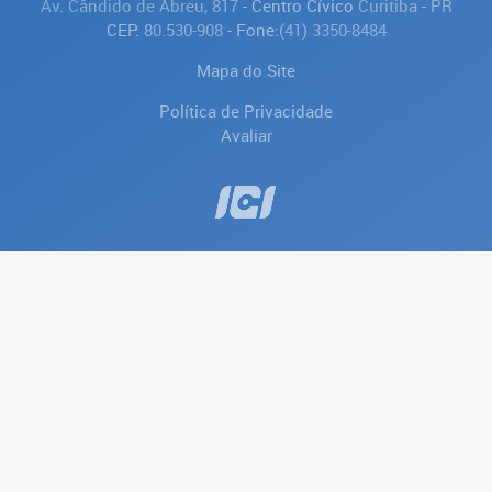
Av. Cândido de Abreu, 817
- Centro Cívico
Curitiba
-
PR
CEP:
80.530-908
- Fone:
(41) 3350-8484
Mapa do Site
Política de Privacidade
Avaliar