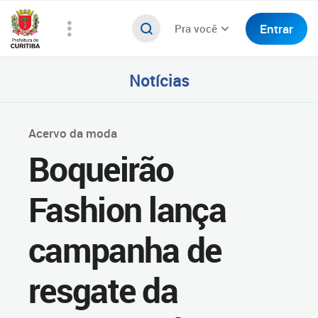
Entrar
Pra você
Notícias
Acervo da moda
Boqueirão
Fashion lança
campanha de
resgate da