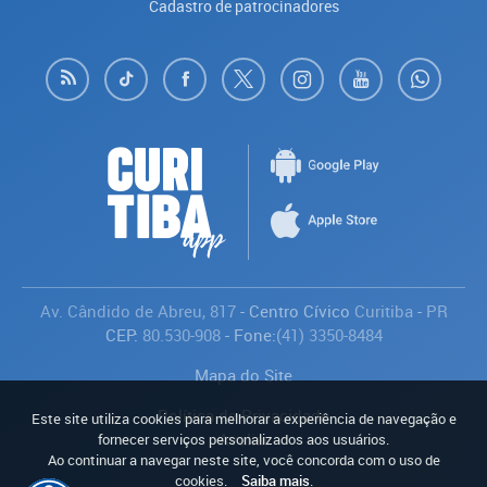
Cadastro de patrocinadores
Av. Cândido de Abreu, 817
- Centro Cívico
Curitiba
-
PR
CEP:
80.530-908
- Fone:
(41) 3350-8484
Mapa do Site
Política de Privacidade
Este site utiliza cookies para melhorar a experiência de navegação e
Avaliar
fornecer serviços personalizados aos usuários.
Ao continuar a navegar neste site, você concorda com o uso de
cookies.
Saiba mais
.