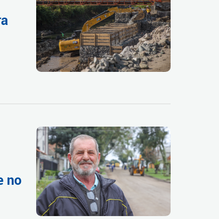
ra
e no