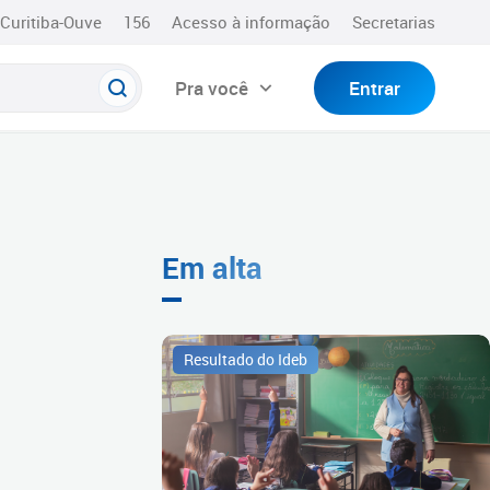
Curitiba-Ouve
156
Acesso à informação
Secretarias
Pra você
Entrar
Em alta
Resultado do Ideb