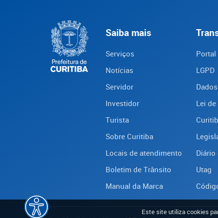
Saiba mais
Tran
Serviços
Portal
Notícias
LGPD
Servidor
Dados
Investidor
Lei de
Turista
Curiti
Sobre Curitiba
Legisl
Locais de atendimento
Diário 
Boletim de Trânsito
Utag
Manual da Marca
Código
Este site utiliza cookies p