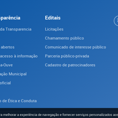
sparência
Editais
 da Transparencia
Licitações
Chamamento público
 abertos
Comunicado de interesse público
 acesso à informação
Parceria público-privada
ba-Ouve
Cadastro de patrocinadores
ação Municipal
oficial
 de Ética e Conduta
ara melhorar a experiência de navegação e fornecer serviços personalizados aos