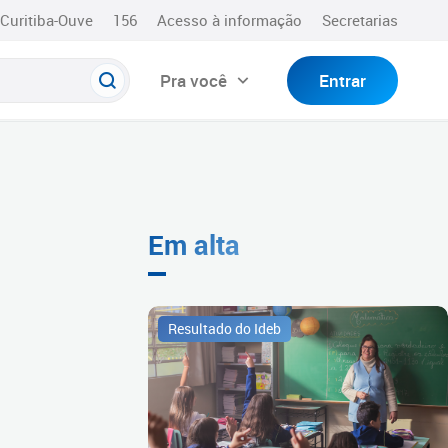
Curitiba-Ouve
156
Acesso à informação
Secretarias
Pra você
Entrar
Em alta
Resultado do Ideb