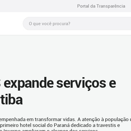
Portal da Transparência
 expande serviços e
tiba
 empenhada em transformar vidas. A atenção à população 
o primeiro hotel social do Paraná dedicado a travestis e
ão Inverno ampliaram o alcance dos serviços