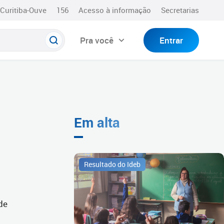
Curitiba-Ouve
156
Acesso à informação
Secretarias
Pra você
Entrar
Em alta
Resultado do Ideb
de