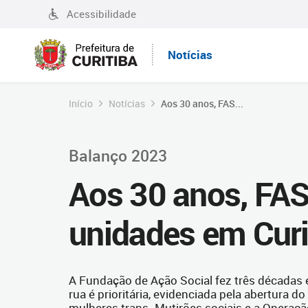
Acessibilidade
Notícias
Início
Notícias
Aos 30 anos, FAS...
Balanço 2023
Aos 30 anos, FAS
unidades em Curi
A Fundação de Ação Social fez três décadas
rua é prioritária, evidenciada pela abertura d
mulheres trans. Mutirões sociais e a Operaç