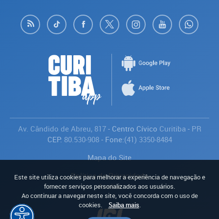
Av. Cândido de Abreu, 817
- Centro Cívico
Curitiba
-
PR
CEP:
80.530-908
- Fone:
(41) 3350-8484
Mapa do Site
Política de Privacidade
Este site utiliza cookies para melhorar a experiência de navegação e
Avaliar
fornecer serviços personalizados aos usuários.
Ao continuar a navegar neste site, você concorda com o uso de
cookies.
Saiba mais
.