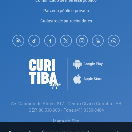
Comunicado de interesse público
Parceria público-privada
Cadastro de patrocinadores
Av. Cândido de Abreu, 817
- Centro Cívico
Curitiba
-
PR
CEP:
80.530-908
- Fone:
(41) 3350-8484
Mapa do Site
Política de Privacidade