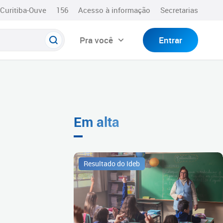
Curitiba-Ouve
156
Acesso à informação
Secretarias
Pra você
Entrar
Em alta
Resultado do Ideb