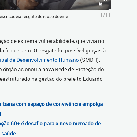
1/11
sencadeia resgate de idoso doente.
o de extrema vulnerabilidade, que vivia no
da filha e bem. O resgate foi possível graças à
cipal de Desenvolvimento Humano
(SMDH).
o
órgão acionou a nova Rede de Proteção do
reestruturado na gestão do prefeito Eduardo
 urbana com espaço de convivência empolga
l
ção 60+ é desafio para o novo mercado de
a saúde