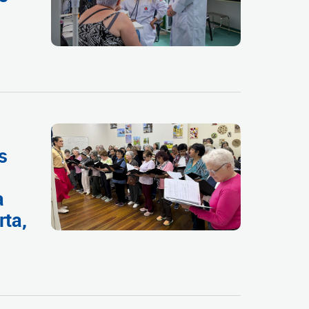
s
a
rta,