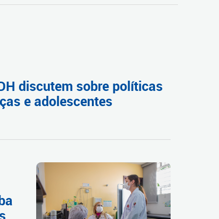
H discutem sobre políticas
nças e adolescentes
iba
s