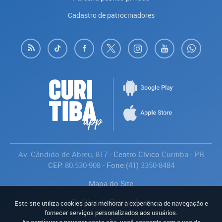
Cadastro de patrocinadores
Av. Cândido de Abreu, 817
- Centro Cívico
Curitiba
-
PR
CEP:
80.530-908
- Fone:
(41) 3350-8484
Mapa do Site
Política de Privacidade
Este site utiliza cookies para melhorar a experiência de navegação e
Avaliar
fornecer serviços personalizados aos usuários.