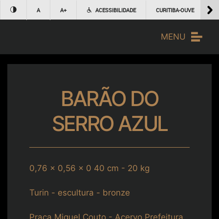
A
A+
ACESSIBILIDADE
CURITIBA-OUVE
1
MENU
BARÃO DO
SERRO AZUL
0,76 x 0,56 x 0 40 cm - 20 kg
Turin - escultura - bronze
Praça Miguel Couto - Acervo Prefeitura