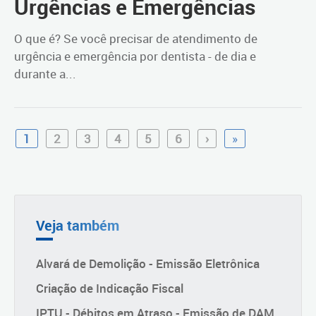
Urgências e Emergências
O que é? Se você precisar de atendimento de
urgência e emergência por dentista - de dia e
durante a...
1
2
3
4
5
6
›
»
Veja também
Alvará de Demolição - Emissão Eletrônica
Criação de Indicação Fiscal
IPTU - Débitos em Atraso - Emissão de DAM