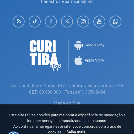
Cadastro de patrocinadores
Av. Cândido de Abreu, 817
- Centro Cívico
Curitiba
-
PR
CEP:
80.530-908
- Fone:
(41) 3350-8484
Mapa do Site
Política de Privacidade
Este site utiliza cookies para melhorar a experiência de navegação e
Avaliar
fornecer serviços personalizados aos usuários.
Ao continuar a navegar neste site, você concorda com o uso de
cookies.
Saiba mais
.